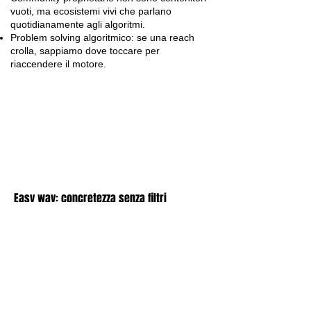
vuoti, ma ecosistemi vivi che parlano
quotidianamente agli algoritmi.
Problem solving algoritmico: se una reach
crolla, sappiamo dove toccare per
riaccendere il motore.
Easy way: concretezza senza filtri
Ci piace lavorare in modo semplice, diretto,
senza i formalismi tipici delle grandi società
di consulenza. Se c'è un problema, lo si
analizza sul tavolo dell'Hangar, si trova la
chiave di volta e si applica.
KNTNR è nata per questo: per essere un