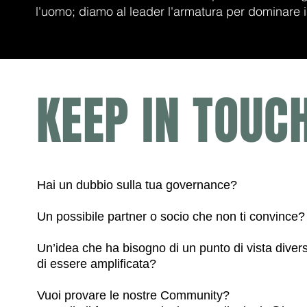
l'uomo; diamo al leader l'armatura per dominare i
KEEP IN TOUCH
B
I
G
P
I
C
T
U
R
E
,
E
A
S
Y
W
A
Y
Una finestra sempre agg
novità, senza filtri. Seg
Instagram e LinkedIn per
entra a far parte attiva
Hai un dubbio sulla tua governance?
Un possibile partner o socio che non ti convince?
Un’idea che ha bisogno di un punto di vista diver
di essere amplificata?
Vuoi provare le nostre Community?