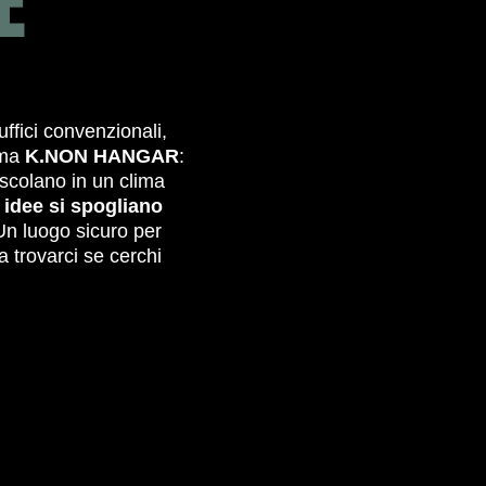
E
uffici convenzionali,
iama
K.NON HANGAR
:
scolano in un clima
e idee si spogliano
Un luogo sicuro per
a trovarci se cerchi