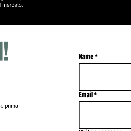
l mercato.
!
iornata sulle nostre
Name
*
ui le nostre pagine
 un dialogo diretto:
 della nostra Community.
Email
*
so prima