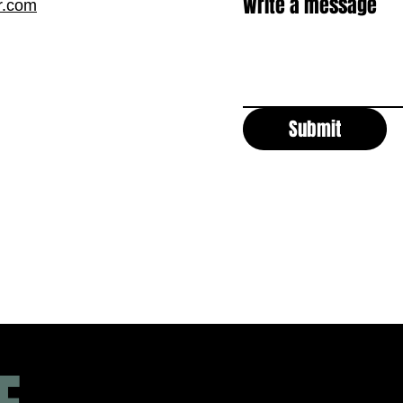
Write a message
r.com
Submit