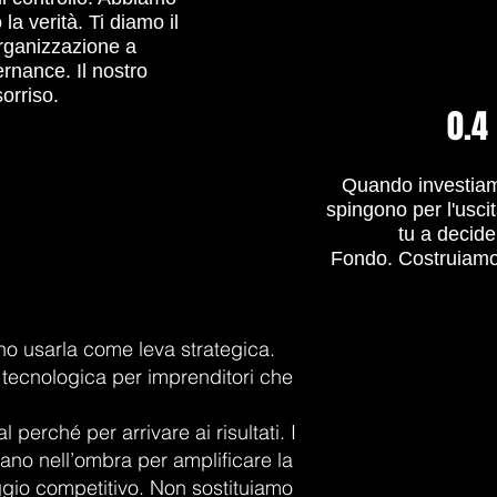
la verità. Ti diamo il
organizzazione a
vernance.
Il nostro
orriso.
0.4
Quando investiam
spingono per l'uscit
tu a decid
Fondo.
Costruiamo i
nno usarla come leva strategica.
ne tecnologica per imprenditori che
 perché per arrivare ai risultati. I
rano nell’ombra per amplificare la
ggio competitivo. Non sostituiamo