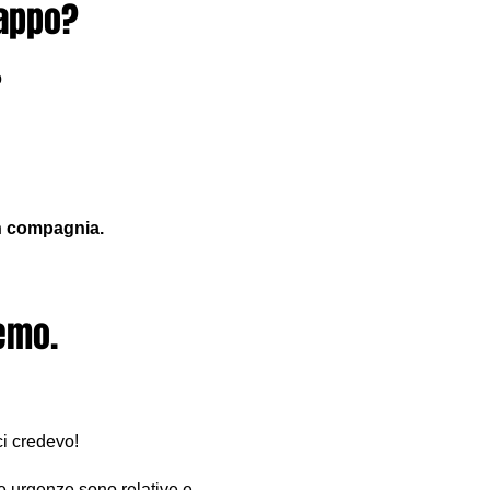
tappo?
o
in compagnia.
remo.
ci credevo!
Le urgenze sono relative e