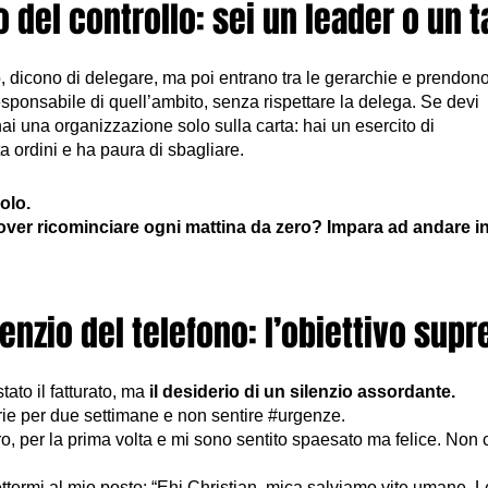
io del controllo: sei un leader o un 
o, dicono di delegare, ma poi entrano tra le gerarchie e prendon
esponsabile di quell’ambito, senza rispettare la delega. Se devi
hai una organizzazione solo sulla carta: hai un esercito di
 ordini e ha paura di sbagliare.
olo.
over ricominciare ogni mattina da zero? Impara ad andare 
ilenzio del telefono: l’obiettivo sup
tato il fatturato, ma
il desiderio di un silenzio assordante.
rie per due settimane e non sentire #urgenze.
 per la prima volta e mi sono sentito spaesato ma felice. Non 
ettermi al mio posto: “Ehi Christian, mica salviamo vite umane. 