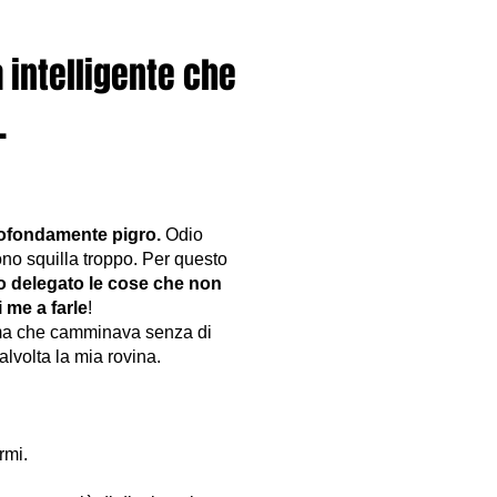
a intelligente che
.
rofondamente pigro.
Odio
ono squilla troppo. Per questo
o delegato le cose che non
 me a farle
!
ema che camminava senza di
alvolta la mia rovina.
rmi.