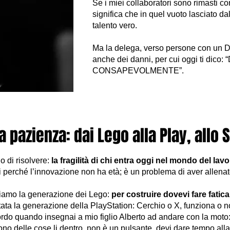
Se i miei collaboratori sono rimasti co
significa che in quel vuoto lasciato da
talento vero.
Ma la delega, verso persone con un DN
anche dei danni, per cui oggi ti dico
CONSAPEVOLMENTE”.
a pazienza: dai Lego alla Play, allo S
 di risolvere:
la fragilità di chi entra oggi nel mondo del lav
i perché l’innovazione non ha età; è un problema di aver allenat
siamo la generazione dei Lego:
per costruire dovevi fare fatica
 stata la generazione della PlayStation: Cerchio o X, funziona o
do quando insegnai a mio figlio Alberto ad andare con la moto: 
ono delle cose li dentro, non è un pulsante, devi dare tempo alla 