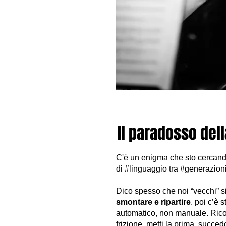
Il paradosso dell
C'è un enigma che sto cercando
di #linguaggio tra #generazion
Dico spesso che noi “vecchi” 
smontare e ripartire
. poi c’è
automatico, non manuale. Ricor
frizione, metti la prima, succed