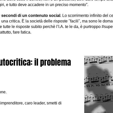
i giri, e tutto deve accadere in un preciso momento”.
0 secondi di un contenuto social
. Lo scorrimento infinito del c
e una critica. È la società delle risposte "facili", ma sono le d
tutte le risposte subito perchè l’I.A. te le da, è purtroppo #super
tutto, fare fatica.
autocritica: il problema
one.
 imprenditore, caro leader, smetti di