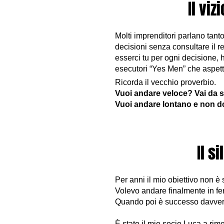
Il viz
Molti imprenditori parlano tant
decisioni senza consultare il r
esserci tu per ogni decisione, 
esecutori “Yes Men” che aspetta
Ricorda il vecchio proverbio.
Vuoi andare veloce? Vai da s
Vuoi andare lontano e non d
Il s
Per anni il mio obiettivo non è s
Volevo andare finalmente in fe
Quando poi è successo davvero,
È stato il mio socio Luca a rim